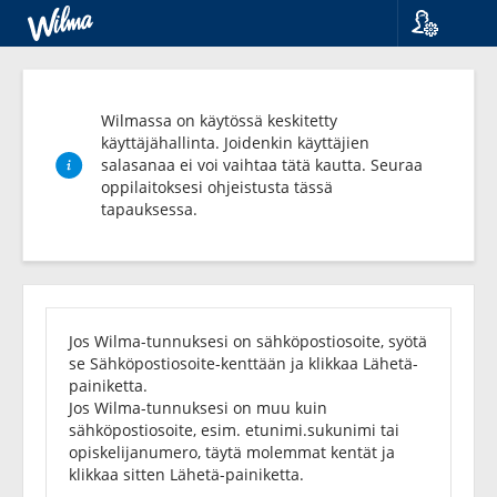
Kieli
Suomi
Svenska
Wilmassa on käytössä keskitetty
English
käyttäjähallinta. Joidenkin käyttäjien
salasanaa ei voi vaihtaa tätä kautta. Seuraa
oppilaitoksesi ohjeistusta tässä
tapauksessa.
Unohditko
salasanasi?
Jos Wilma-tunnuksesi on sähköpostiosoite, syötä
se Sähköpostiosoite-kenttään ja klikkaa Lähetä-
painiketta.
Jos Wilma-tunnuksesi on muu kuin
sähköpostiosoite, esim. etunimi.sukunimi tai
opiskelijanumero, täytä molemmat kentät ja
klikkaa sitten Lähetä-painiketta.