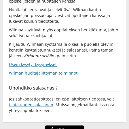
opiskelijoiden ja huoltajien kanssa.
Huoltajat seuraavat ja selvittävät Wilman kautta
opiskelijan poissaoloja, viestivät opettajien kanssa ja
lukevat koulun tiedotteita.
Wilmaa käyttävät myös oppilaitoksen henkilökunta, johto
sekä työpaikkaohjaajat.
Kirjaudu Wilmaan syöttämällä oikealla puolella oleviin
kenttiin käyttäjätunnuksesi ja salasanasi. Paina tämän
jälkeen
Kirjaudu sisään
-painiketta.
Usein kysytyt kysymykset
Wilman huoltajaliittymän toiminnot
Unohditko salasanasi?
Jos sähköpostiosoitteesi on oppilaitoksen tiedossa, voit
tilata uuden salasanan
. Muissa ongelmatilanteissa ota
yhteys oppilaitokseen.