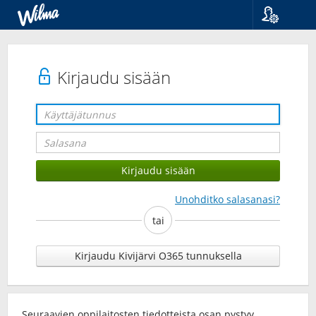
Kieli
Suomi
Svenska
Kirjaudu sisään
English
Unohditko salasanasi?
tai
Kirjaudu Kivijärvi O365 tunnuksella
Seuraavien oppilaitosten tiedotteista osan pystyy